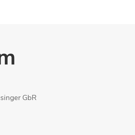
um
ssinger GbR